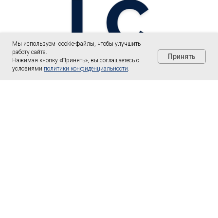
Мы используем cookie-файлы, чтобы улучшить
работу сайта.
Принять
Нажимая кнопку «Принять», вы соглашаетесь с
условиями
политики конфиденциальности
.
LC consult
Телефон: +7 (952) 894-45-51
E-mail: info@lc-consult.ru